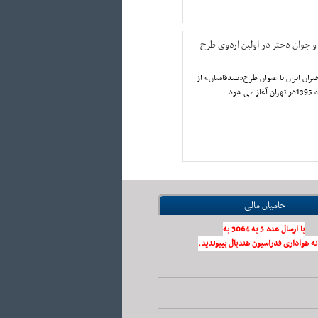
 و جوان دختر در اولین اردوی طرح
ران ایران با عنوان طرح«بلندقامتان» از
حامیان مالی
با ارسال عدد 5 به 3064 به
نه هواداری فدراسیون هندبال بپیوندید.