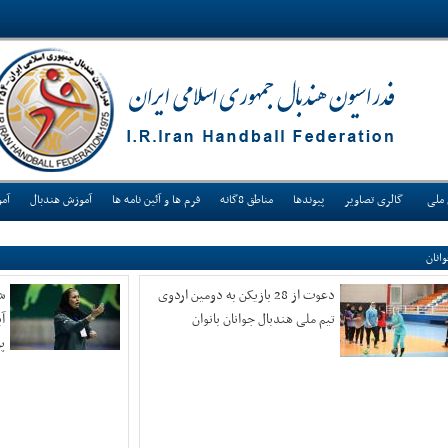
 ملی
گالری تصاویر
پیوندها
مناطق 8گانه
فرم ها و آئین نامه ها
آموزش هندبال
آم
انان
دعوت از 28 بازیکن به دومین اردوی
ش
تیم ملی هندبال جوانان بانوان
آی
پ