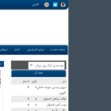
فارسی
صفحه نخست
درباره فدراسیون
اخبار
تیم‌های
جو
رده بندی ليگ برتر مردان ۱۴۰۰
دوره ای
تيم
بازی
امتياز
نیروی زمینی شهید شاملی
4
8
کازرون
فولاد سپاهان اصفهان
4
8
ذوب آهن اصفهان
4
6
زغال سنگ طبس
4
4