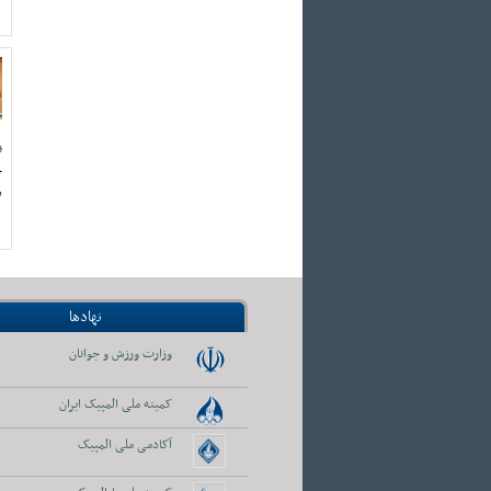
ن
ج
د
نهادها
وزارت ورزش و جوانان
کمیته ملی المپیک ایران
آکادمی ملی المپیک