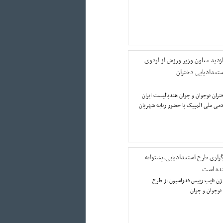
ازدید معاون وزیر ورزش از اردوی
ستعدادیابی دختران
تران نوجوان و جوان هندبالیست ایران
دمی ملی المپیک با حضور ربابه شهریان
اری طرح استعدادیابی،پشتوانه
نده است
ن نايب رييس فدراسيون از طرح
 نوجوان و جوان