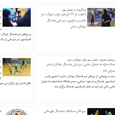
دو گروه در شش روز،
ح
دعوت از ۶۳ بازیکن جهت شرکت در
ه
نخستین اردوی تیم ملی هندبال
م
جوانان دختر
سع
و پیراهن تیم هندبال جوانان
فدراسیون در تیم ملی از یک 
راسم معرفی حامی تیم ملی جوانان دختر
ب
شتاد سازه به عنوان حامی تیم ملی هندبال جوانان دختر
ه
عرفی شد
سو
شست رونمایی از پیراهن تیم هندبال جوانان دختر با حضور رئیس
دراسیون هندبال و مسعود حسامی، مدیر باشگاه اشتادسازه به عنوان
بافق استان یزد برگزار می شو
امی مالی این تیم در محل فدراسیون هندبال برگزار شد.
میزبانان مسابقات هندبال قهرمانی
ش