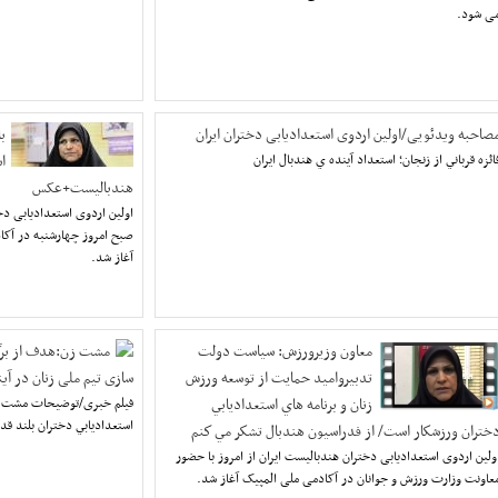
ی شود.
صاحبه ویدئویی/اولین اردوی استعدادیابی دختران ایران
ب
ائزه قرباني از زنجان؛ استعداد آينده ي هندبال ايران
ا
هندبالیست+عکس
اولین اردوی استعدادیابی دخ
صبح امروز چهارشنبه در آکا
آغاز شد.
معاون وزيرورزش: سياست دولت
مشت زن:هدف از برگز
تدبيرواميد حمايت از توسعه ورزش
سازی تیم ملی زنان در آی
زنان و برنامه هاي استعداديابي
فیلم خبری/توضيحات مشت ز
استعداديابي دختران بلند قد
ختران ورزشكار است/ از فدراسيون هندبال تشكر مي كنم
ولین اردوی استعدادیابی دختران هندبالیست ایران از امروز با حضور
عاونت وزارت ورزش و جوانان در آکادمی ملی المپیک آغاز شد.