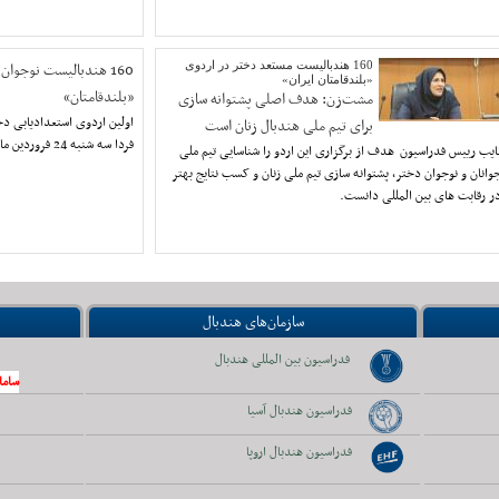
160 هندبالیست مستعد دختر در اردوی
160 هندبالیست نوجوان
«بلندقامتان ایران»
«بلندقامتان»
مشت‌زن: هدف اصلی پشتوانه سازی
اولین اردوی استعدادیابی دخت
برای تیم‌ ملی هندبال زنان است
فردا سه شنبه 24 فروردین ماه 1395در تهران آغاز می شود.
ایب رییس فدراسیون هدف از برگزاری این اردو را شناسایی تیم ملی
وانان و نوجوان دختر، پشتوانه سازی تیم ملی زنان و کسب نتایج بهتر
ر رقابت های بین المللی دانست.
سازمان‌های هندبال
فدراسیون بین المللی هندبال
ساما
فدراسیون هندبال آسیا
فدراسیون هندبال اروپا