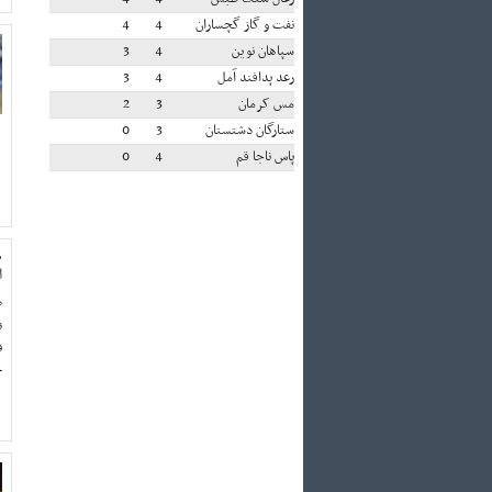
نفت و گاز گچساران
4
4
سپاهان نوین
4
3
رعد پدافند آمل
4
3
مس کرمان
3
2
ستارگان دشتستان
3
0
پاس ناجا قم
4
0
م
ا
م
ن
ف
ح