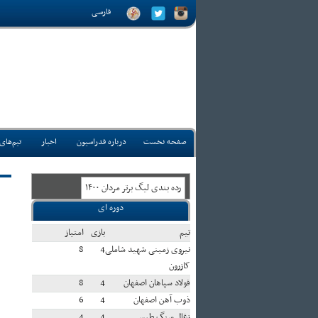
فارسی
صفحه نخست
درباره فدراسیون
اخبار
تیم‌های
رده بندی ليگ برتر مردان ۱۴۰۰
دوره ای
تيم
بازی
امتياز
نیروی زمینی شهید شاملی
4
8
کازرون
فولاد سپاهان اصفهان
4
8
ذوب آهن اصفهان
4
6
زغال سنگ طبس
4
4