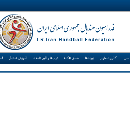
 ملی
گالری تصاویر
پیوندها
مناطق 8گانه
فرم ها و آئین نامه ها
آموزش هندبال
آم