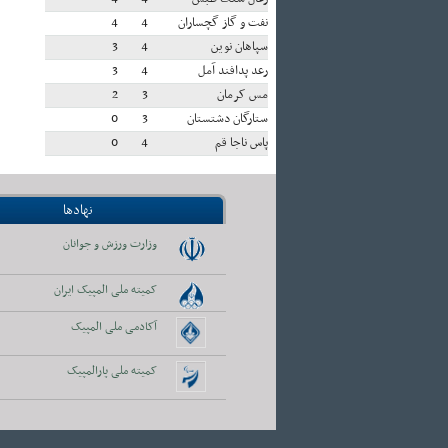
نفت و گاز گچساران
4
4
سپاهان نوین
4
3
رعد پدافند آمل
4
3
مس کرمان
3
2
ستارگان دشتستان
3
0
پاس ناجا قم
4
0
نهادها
وزارت ورزش و جوانان
کمیته ملی المپیک ایران
آکادمی ملی المپیک
کمیته ملی پارالمپیک