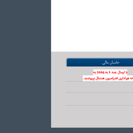
حامیان مالی
با ارسال عدد 5 به 3064 به
نه هواداری فدراسیون هندبال بپیوندید.