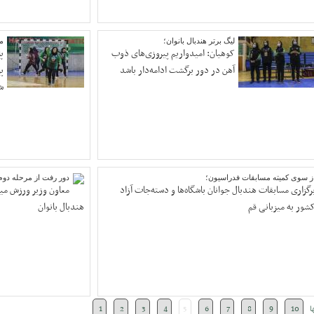
لیگ برتر هندبال بانوان؛
مر
کوهیان: امیدواریم پیروزی‌های ذوب
پ
آهن در دور برگشت ادامه‌دار باشد
پ
ش
ز سوی کمیته مسابقات فدراسیون؛
دور رفت از مرحله دوم
رگزاری مسابقات هندبال جوانان باشگاه‌ها و دسته‌جات آزاد
معاون وزیر ورزش میهم
شور به میزبانی قم
هندبال بانوان
ا
10
9
8
7
6
5
4
3
2
1