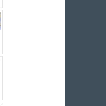
ا
ب
ک
انته