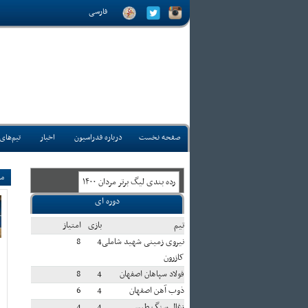
فارسی
صفحه نخست
درباره فدراسیون
اخبار
تیم‌های
مس
رده بندی ليگ برتر مردان ۱۴۰۰
دوره ای
تيم
بازی
امتياز
نیروی زمینی شهید شاملی
4
8
کازرون
فولاد سپاهان اصفهان
4
8
ذوب آهن اصفهان
4
6
زغال سنگ طبس
4
4