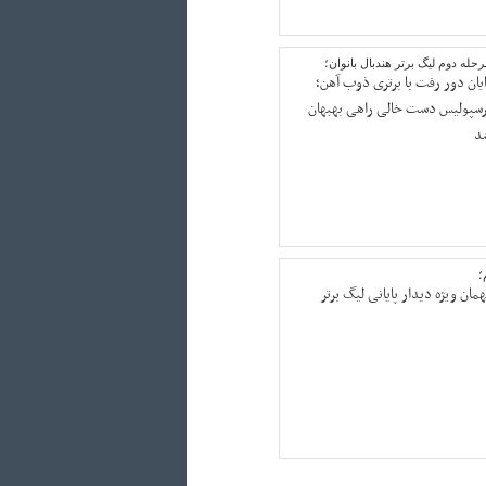
حله دوم لیگ برتر هندبال بانوان؛
ایان دور رفت با برتری ذوب آهن؛
رسپولیس دست خالی راهی بهبهان
د
؛
ان ویژه دیدار پایانی لیگ برتر