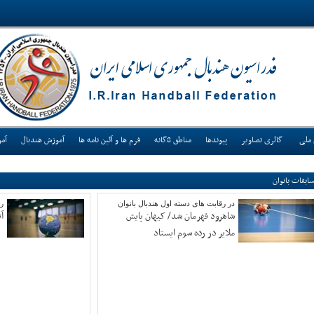
 ملی
گالری تصاویر
پیوندها
مناطق 8گانه
فرم ها و آئین نامه ها
آموزش هندبال
آم
ابقات بانوان
در رقابت های دسته اول هندبال بانوان
رق
شاهرود قهرمان شد/ کیهان پایش
آ
ملایر در رده سوم ایستاد