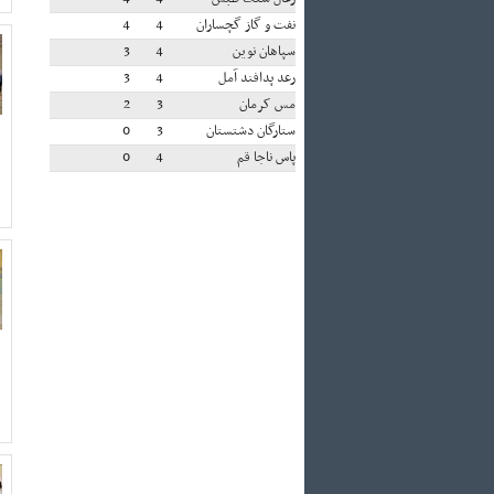
نفت و گاز گچساران
4
4
سپاهان نوین
4
3
رعد پدافند آمل
4
3
مس کرمان
3
2
ستارگان دشتستان
3
0
پاس ناجا قم
4
0