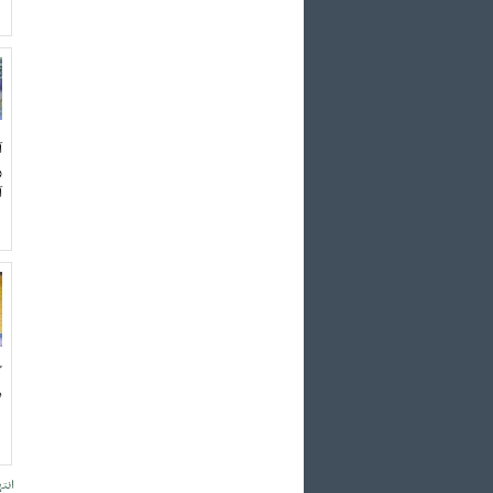
آ
ر
آ
د
انته