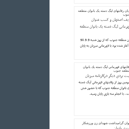
یان رقابتهای لیگ دسته یک بانوان منطقه
نوب
یف اصفهان و کسب عنوان
هرمانی لیگ دسته یک بانوان منطقه
رقابتهای لیگ دسته یک بانوان منطقه جنوب که از روز شنبه 98.9.9
هان و با شرکت 6 تیم آغاز شده بود با قهرمانی میزبان به پایان
ابتهاي قهرماني ليگ دسته يك بانوان
نطقه جنوب
بت بردي ديگر دركارنامه ميزبان
مين روز از رقابتهاي قهرماني ليگ دسته
ك بانوان منطقه جنوب كه با حضور شش
، با انجام سه بازي پايان رسيد.
انوان گرامیداشت شهدای زن ورزشکار
برتر بانوان