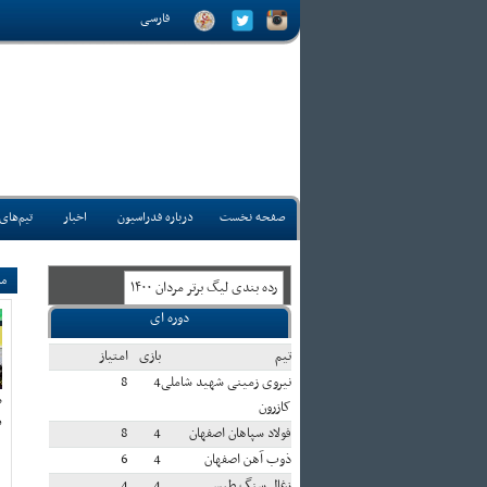
فارسی
صفحه نخست
درباره فدراسیون
اخبار
تیم‌های
مس
رده بندی ليگ برتر مردان ۱۴۰۰
دوره ای
تيم
بازی
امتياز
نیروی زمینی شهید شاملی
4
8
ه
کازرون
دی
فولاد سپاهان اصفهان
4
8
ذوب آهن اصفهان
4
6
زغال سنگ طبس
4
4