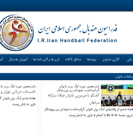
 ملی
گالری تصاویر
پیوندها
مناطق 8گانه
فرم ها و آئین نامه ها
آموزش هندبال
آم
ابقات بانوان
پانزدهمین دوره لیگ برتر بانوان
پانزدهمین دوره لیگ برتر ب
گرامیداشت شهدای زن ورزشکار
تاسیسات دریایی تهران و 
گفتگو با سرمربی بانوان فولاد مبارکه
سپاهان
بازی به پایان رسید.
فته ششم از رقابتهای لیگ برتر بانوان گرامیداشت شهدای زن ورزشکار
روز جمعه 98.9.15 با انجام 4 بازی به اتمام رسید.