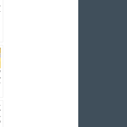
ه
جمعه 
ا
و
ح
ه
ش
ه
ام