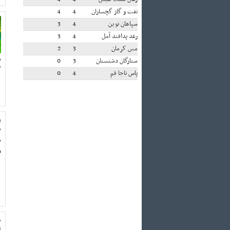
نفت و گاز گچساران
4
4
سپاهان نوین
4
3
رعد پدافند آمل
4
3
مس کرمان
3
2
ستارگان دشتستان
3
0
گ
پاس ناجا قم
4
0
پ
م
ه
ور
ه
ت