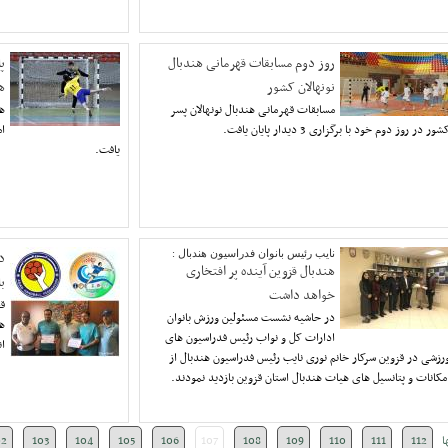
روز دوم مسابقات قهرمانی هندبال
پ
نونهالان کشور
ه
مسابقات قهرمانی هندبال نونهالان پسر
ه
شور در روز دوم خود با برگزاری 3 دیدار پایان یافت.
یافت.
نایب رئیس بانوان فدراسیون هندبال :
د
هندبال قزوین آینده پر افتخاری
ب
خواهد داشت
قض
در حاشیه نشست مسئولین ورزش بانوان
ه
ادارات کل و نواب رئیس فدراسیون های
ان
رزشی در قزوین سرکار خانم نوری نایب رئیس فدراسیون هندبال از
مکانات و پتانسیل های هیات هندبال استان قزوین بازدید نمودند.
ا
112
111
110
109
108
107
106
105
104
103
02