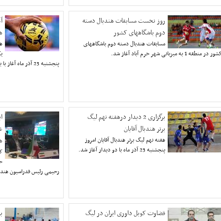
روز نخست مسابقات هندبال دسته
آ
دوم باشگاههای کشور
هن
مسابقات هندبال دسته دوم باشگاههای
ه
ور در منطقه 1 به میزبانی شهر خرم آباد آغاز شد.
يک
پنجشنبه 23 آذر ماه آغاز با برگزاری 3دیدار آغازشد.
برگزاری 2 دیدار درهفته نهم لیگ
ا
برتر هندبال آقایان
ع
هفته نهم لیگ برتر هندبال آقایان امروز
ه
پنجشنبه 23 آذر ماه با دو دیدار آغاز شد.
ک
حک
رحیمی رئیس فدراسیون هندبا
قضاوت کوبل داوری ایران در لیگ
ب