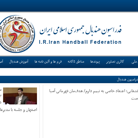
 ملی
گالری تصاویر
پیوندها
مناطق 8گانه
فرم ها و آئین نامه ها
آموزش هندبال
آم
راسیون هندبال
شقایی: اعتقاد خاصی به تیمم دارم/ هدف‌مان قهرمانی آسیا
س
ب
ست
د
اصفهان و جلسه با مدیرعا