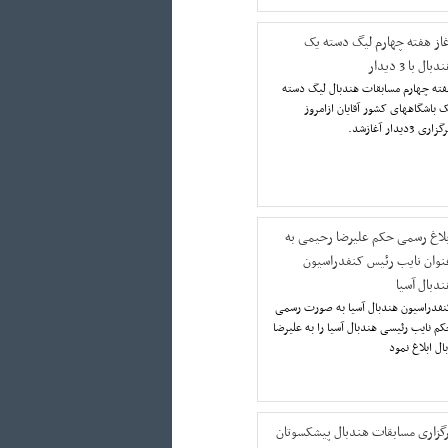
غاز هفته چهارم لیگ دسته یک
دبال با 3 دیدار
فته چهارم مسابقات هندبال ليگ دسته
 باشگاههای کشور آقایان ازامروز
بلاغ رسمی حکم علیرضا رحیمی به
نوان نایب رئیس کنفدراسیون
ندبال آسیا
نفدراسیون هندبال آسیا به صورت رسمی
م نایب رئیسی هندبال آسیا را به علیرضا
ل ابلاغ نمود
رگزاری مسابقات هندبال پیشکسوتان