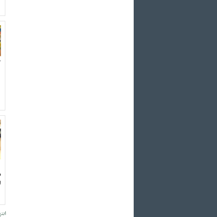
ک
و
ا
انته