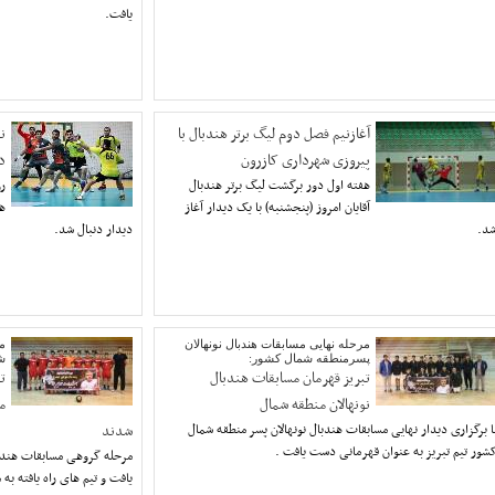
یافت.
آغازنیم فصل دوم لیگ برتر هندبال با
ن
پیروزی شهرداری کازرون
د
هفته اول دور برگشت لیگ برتر هندبال
ر
آقایان امروز (پنجشنبه) با یک دیدار آغاز
د.
دیدار دنبال شد.
مرحله نهایی مسابقات هندبال نونهالان
م
پسرمنطقه شمال کشور:
ش
تبریز قهرمان مسابقات هندبال
تی
نونهالان منطقه شمال
م
ا برگزاری دیدار نهایی مسابقات هندبال نونهالان پسر منطقه شمال
شدند
شور تیم تبریز به عنوان قهرمانی دست یافت .
مرحله گروهی مسابقات هندبا
یافت و تیم های راه یافته 