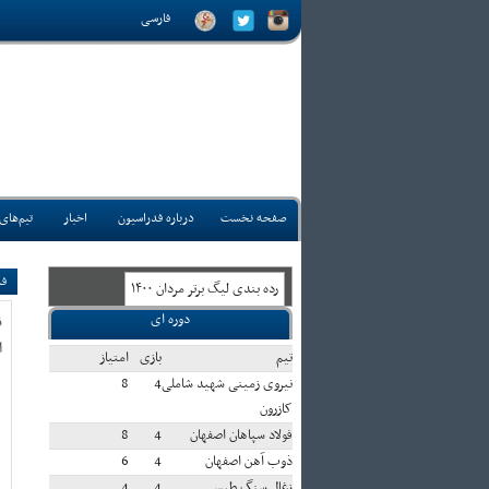
فارسی
صفحه نخست
درباره فدراسیون
اخبار
تیم‌های
فد
رده بندی ليگ برتر مردان ۱۴۰۰
دوره ای
ق
ا
تيم
بازی
امتياز
نیروی زمینی شهید شاملی
4
8
کازرون
فولاد سپاهان اصفهان
4
8
ذوب آهن اصفهان
4
6
زغال سنگ طبس
4
4