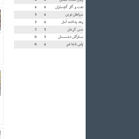
نفت و گاز گچساران
4
4
سپاهان نوین
4
3
رعد پدافند آمل
4
3
مس کرمان
3
2
کش
ستارگان دشتستان
3
0
پاس ناجا قم
4
0