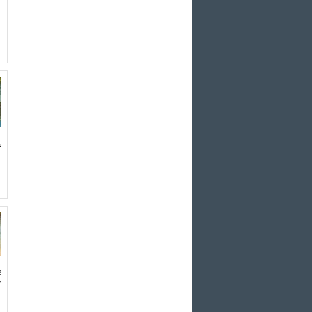
ش
ب
ک