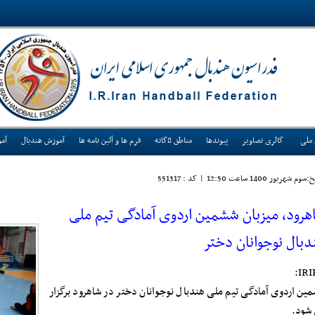
 ملی
گالری تصاویر
پیوندها
مناطق 8گانه
فرم ها و آئین نامه ها
آموزش هندبال
آم
سوم شهريور 1400 ساعت 12:50
|
کد : 551317
هرود، میزبان ششمین اردوی آمادگی تیم ملی
دبال نوجوانان دختر
IRI
ین اردوی آمادگی تیم ملی هندبال نوجوانان دختر در شاهرود برگزار
شود.