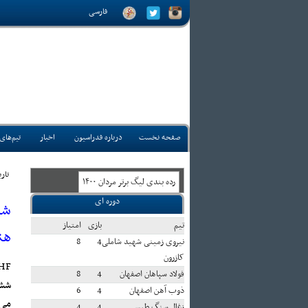
فارسی
صفحه نخست
درباره فدراسیون
اخبار
تیم‌های
تاريخ:
رده بندی ليگ برتر مردان ۱۴۰۰
دوره ای
شا
تيم
بازی
امتياز
هن
نیروی زمینی شهید شاملی
4
8
کازرون
HF:
فولاد سپاهان اصفهان
4
8
ششم
ذوب آهن اصفهان
4
6
می 
زغال سنگ طبس
4
4