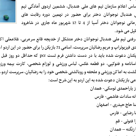
ساس اعلام سازمان تیم های ملی هندبال، ششمین اردوی آمادگی تیم
 هندبال نوجوانان دختر برای حضور در نهمین دوره رقابت های
قهرمانی نوجوانان دختر آسیا از 4 تا 12 شهریور ماه جاری در شاهرود
یل می شود.
رفنی تیم ملی هندبال نوجوانان دختر متشکل از خدیجه قانع سرمربی، غلامعلی اک
یزیوتراپ و مریم رضائیان سرپرست، اسامی 21 بازیکن را برای حضور در این اردو اعلام کرده است.
بازیکنان دعوت شده باید با در دست داشتن
سانامه و فتوکپی، دو قطعه عکس، لباس ورزشی و لوزام شخصی، کارت بیمه ورز
گشت به اماکن ورزشی و ملحفه و روبالشتی شخصی خود را به رضائیان، سرپرست اردو،
می بازیکنان دعوت شده به این اردو به این شرح است:
از یاراحمدی توسکی- همدان
نه سادات هاشمی- فارس
نا حاج حیدری - اصفهان
نا رضایی - فارس
ا فتوتی - قم
 زنگنه – همدان