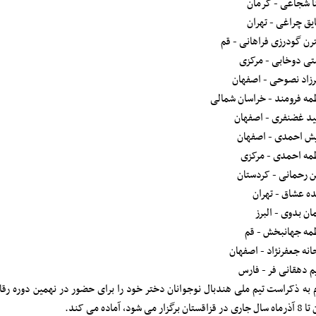
ا شجاعی - کرمان
یق چراغی - تهران
رن گودرزی فراهانی - قم
ی دوخابی - مرکزی
زاد نصوحی - اصفهان
مه فرومند - خراسان شمالی
د غضنفری - اصفهان
یش احمدی - اصفهان
مه احمدی - مرکزی
ن رحمانی - کردستان
ده عشاق - تهران
ان بدوی - البرز
مه جهانبخش - قم
انه جعفرنژاد - اصفهان
م دهقانی فر - فارس
اقستان برگزار می شود، آماده می کند.