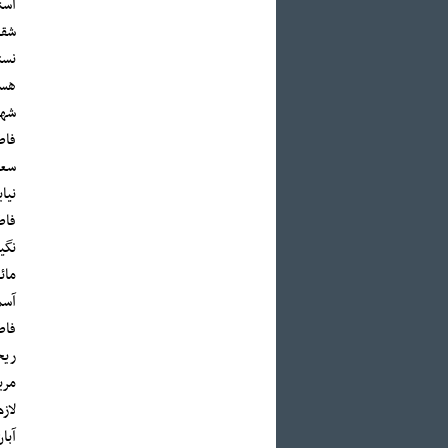
اسن
شقا
نست
هست
شهر
فاط
سعی
نیا
فاط
نگی
مائ
آسم
فاط
ریح
مری
آبان تا 8 آذرماه سال جاری در قز