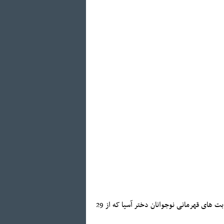
لازم به ذکراست تیم ملی هندبال نوجوانان دختر خود را برای حضور در نهمین دوره رقابت های قهرمانی نوجوانان دختر آسیا که از 29