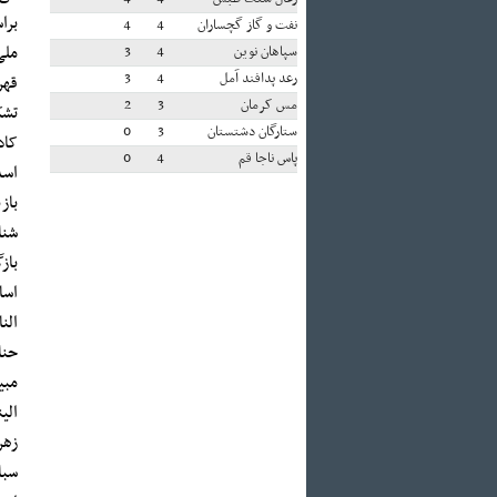
برا
نفت و گاز گچساران
4
4
ملی
سپاهان نوین
4
3
رعد پدافند آمل
4
3
مس کرمان
3
2
تشک
ستارگان دشتستان
3
0
کاد
پاس ناجا قم
4
0
اسدی ف
شنا
باز
اسا
الن
حنا
مبی
الی
زهر
سبا