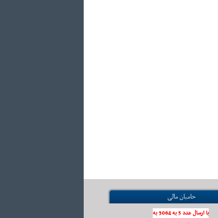
حامیان مالی
با ارسال عدد 5 به 3064 به