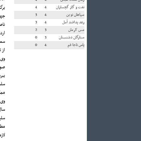
برگ
نفت و گاز گچساران
4
4
سپاهان نوین
4
3
جها
رعد پدافند آمل
4
3
ناص
مس کرمان
3
2
ارد
ستارگان دشتستان
3
0
سعی
پاس ناجا قم
4
0
از 
وی 
صور
ببر
سلم
ممک
وی 
سال
سلی
مطم
لاز