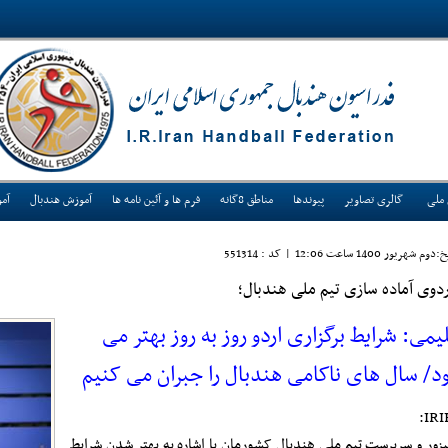
 ملی
گالری تصاویر
پیوندها
مناطق 8گانه
فرم ها و آئین نامه ها
آموزش هندبال
آم
دوم شهريور 1400 ساعت 12:06
|
کد : 551314
ردوی آماده سازی تیم ملی هندبال؛
یمی: شرایط برگزاری اردو روز به روز بهتر می
د/ سال های ناکامی هندبال را جبران می کنیم
IRI
لیزور و سرپرست تیم ملی هندبال کشورمان با اشاره به بهتر شدن شرایط