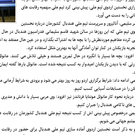
زاری نخستین اردوی تیم ملی، پیش بینی کرد تیم ملی سهمیه رقابت های
نی را به دست می آورد.
ر سلیمی، آنالیزور و سرپرست تیم ملی هندبال کشورمان درباره نخستین
وی تیم ملی که این روزها در سالن شهید قاسم سلیمانی فدراسیون هندبال در حال بر
 کرده مفاهیم موردنظرش را با بچه ها به اشتراک بگذارد و در عین حال معتقد به اعت
تجربه بازیکنان در کنار توان آمادگی آنها به بهترین شکل استفاده کرد.
افزود: بچه ها بسیار با انگیزه در حال تمرین هستند و خیلی تلاش می کنند. مانوئل
تی که با دیدن بازیکنان امیدوار به کسب نتیجه شده است. مانوئل بارها گفته ایمان 
د.
ی ادامه داد: شرایط برگزاری اردو روز به روز بهتر می شود و بزودی به شرایط آرمانی می
ن را در مسابقات آسیایی کسب کنیم.
درباره نحوه کار مانوئل مونتایا فرناندز نیز افزود: وی مربی بسیار با دانش و مدیری ا
 های ناکامی هندبال را جبران کنیم.
می درخصوص پیش بینی اش از کسب نتیجه تیم ملی هندبال کشورمان در رقابت ه
ئنم جهانی می شویم.
م به ذکر است نخستین اردوی آماده سازی تیم ملی هندبال برای حضور در رقابت 