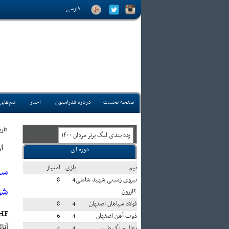
فارسی
صفحه نخست
درباره فدراسیون
اخبار
تیم‌های
تاريخ:
رده بندی ليگ برتر مردان ۱۴۰۰
ا
دوره ای
تيم
بازی
امتياز
سل
نیروی زمینی شهید شاملی
4
8
شو
کازرون
فولاد سپاهان اصفهان
4
8
HF:
ذوب آهن اصفهان
4
6
آنا
زغال سنگ طبس
4
4