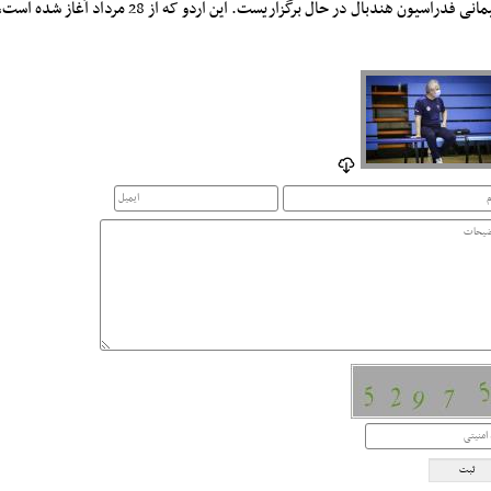
ی فدراسیون هندبال در حال برگزاریست. این اردو که از 28 مرداد آغاز شده است، تا 8 شهریورماه ادامه دارد.