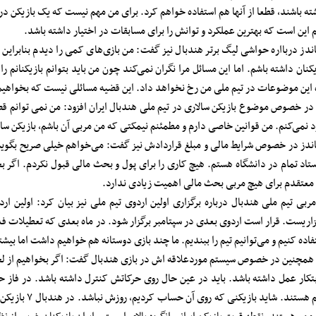
ته باشند، قطعا از آنها هم استفاده خواهم‌ کرد. برای من مهم نیست که یک بازیکن در
 این است که بهترین عملکرد و توانش را برای مسابقات در اختیار داشته باشد.
اندز دربااره حواشی لیگ برتر هندبال نیز گفت: من بازی‌های کمی را دیدم بنابراین 
یکنان داشته باشم. اما این مسائل مرا نگران نمی‌کند چون من باید بتوانم بازیکنانم
 این موضوعات در تیم ملی من رخ نخواهد داد. این قضیه مسائلی نیست که بخواهیم 
در خصوص موضوع بازیکن سالاری در تیم ملی هندبال ایران افزود: من نمی توانم ق
د نمی‌کنم. من قوانین خاصی دارم و مطمئنم نیمکتی که من مربی آن باشم، بازیکن س
اندز در خصوص شرایط مالی و مبلغ قراردادش نیز گفت: می‌خواهم خیلی صریح بگوی
ستاد تمام در دانشگاه هستم. هیچ کاری را برای پول و بحث مالی قبول نکردم. اگر ب
معتقدم برای هیچ مربی بحث مالی اهمیت زیادی ندارد.
ربی تیم ملی هندبال درباره برگزاری اولین اردوی تیم ملی نیز بیان کرد: اولین ا
زاریست. قرار است اردوی بعدی در سپتامبر برگزار شود. در ماه بعدی که تعطیلات فد
فاده کنیم و می‌توانیم تیم را ببندیم. ما چند بازی دوستانه هم خواهیم داشت اما بیشت
همچنین در خصوص سیستم موردعلاقه اش در بازی هندبال گفت: اگر بخواهیم از لحا
بتکار عمل داشته باشد. باید در عین حال روی حرکاتش کنترل داشته باشد. در فاز حم
مهم هستند. شاید 