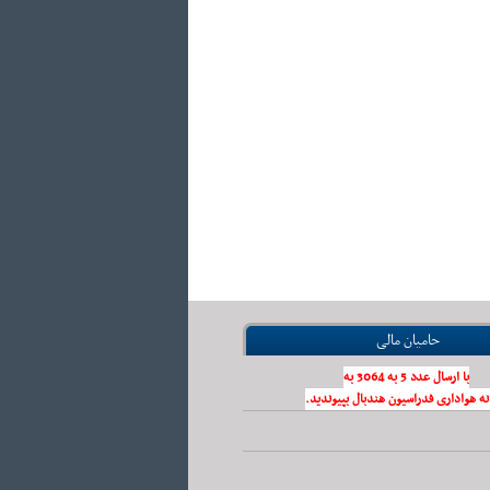
حامیان مالی
با ارسال عدد 5 به 3064 به
نه هواداری فدراسیون هندبال بپیوندید.