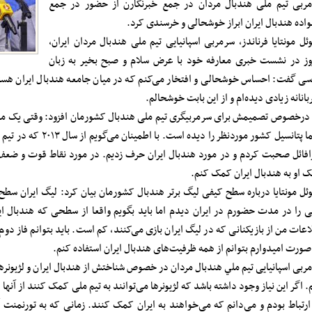
ربی تیم ملی هندبال مردان در جمع خبرنگارن از حضور در جمع
واده هندبال ایران ابراز خوشحالی و خرسندی کرد.
وئل مونتایا فرناندز، سرمربی اسپانیایی تیم ملی هندبال مردان ایران،
وز در نشست خبری معارفه خود با عرض سلام و صبح بخیر به زبان
سی گفت: احساس خوشحالی و افتخار می‌کنم که در میان جامعه هندبال ایران هستم. 
بانانه زیادی دیده‌ام و از این بابت خوشحالم.
حتما پتانسیل کشور موردنظ
رافائل صحبت کردم و در مورد هندبال ایران حرف زدیم. در مورد نقاط قوت و ضعف
 او به هندبال ایران کمک کنم.
وئل مونتایا درباره سطح کیفی لیگ برتر هندبال کشورمان بیان کرد: لیگ ایران سطح ب
 را در مدت حضورم در ایران دیدم اما باید بگویم واقعا از سطحی که هندبال ایرا
اعات من از بازیکنانی که در لیگ ایران بازی می‌کنند، کم است. باید بتوانم فاز دوم 
صورت امیدوارم بتوانم از همه ظرفیت‌های هندبال ایران استفاده کنم.
ربی اسپانیایی تیم ملي هندبال مردان در خصوص شناختش از هندبال ایران و لژیونرهای
. اگر این نیاز وجود داشته باشد که لژیونرها می‌توانند به تیم ملی کمک کنند از آنها ا
ارتباط بودم و می‌دانم که می‌خواهند به ایران کمک کنند. زمانی که به تورنمنت آس