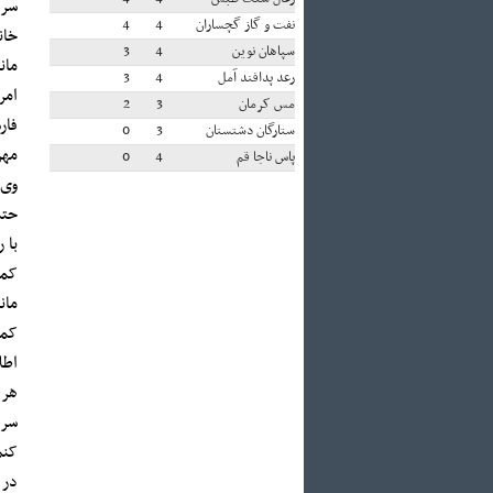
سرم
نفت و گاز گچساران
4
4
خان
سپاهان نوین
4
3
مان
رعد پدافند آمل
4
3
امر
مس کرمان
3
2
فار
ستارگان دشتستان
3
0
مهر
پاس ناجا قم
4
0
با 
کمک
مان
کمی
اطل
هر 
سرم
کنم
در 