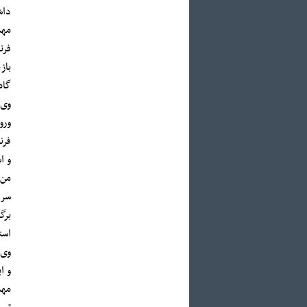
داش
مهم
فرن
باز
گاه
وی 
ورو
فرن
و ا
من 
سرم
برگ
است
وی 
و ا