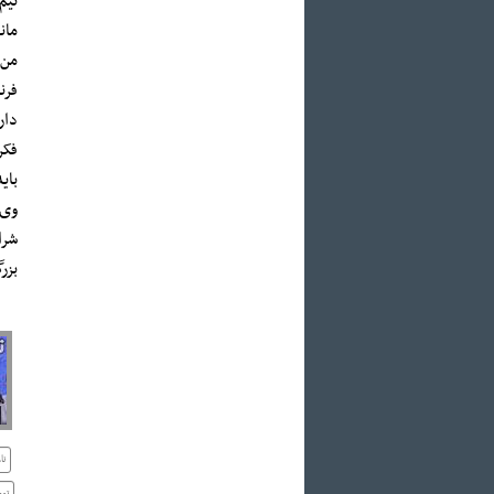
تیم
مان
من 
دار
فکر
بای
وی 
شرا
بزر