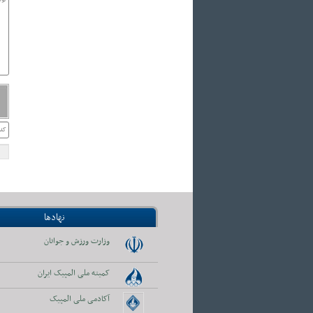
نهادها
وزارت ورزش و جوانان
کمیته ملی المپیک ایران
آکادمی ملی المپیک