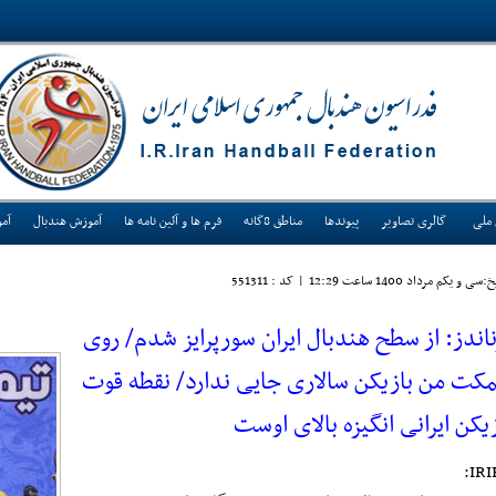
 ملی
گالری تصاویر
پیوندها
مناطق 8گانه
فرم ها و آئین نامه ها
آموزش هندبال
آم
:سی و يکم مرداد 1400 ساعت 12:29
|
کد : 551311
ناندز: از سطح هندبال ایران سورپرایز شدم/ روی
مکت من بازیکن سالاری جایی ندارد/ نقطه قوت
زیکن ایرانی انگیزه بالای اوست
IRI