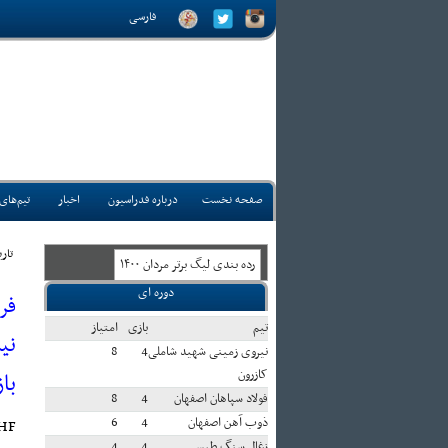
فارسی
صفحه نخست
درباره فدراسیون
اخبار
تیم‌های
تاريخ
رده بندی ليگ برتر مردان ۱۴۰۰
دوره ای
فر
تيم
بازی
امتياز
نی
نیروی زمینی شهید شاملی
4
8
کازرون
با
فولاد سپاهان اصفهان
4
8
ذوب آهن اصفهان
4
6
HF:
زغال سنگ طبس
4
4