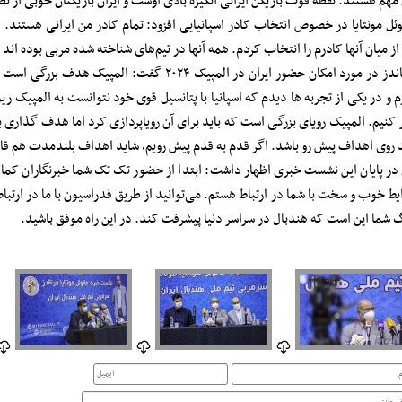
 مهم هستند. نقطه قوت بازیکن ایرانی انگیزه بالای اوست و ایران بازیکنان خوبی از ن
وئل مونتایا در خصوص انتخاب کادر اسپانیایی افزود: تمام کادر من ایرانی هستند. ف
از میان آنها کادرم را انتخاب کردم. همه آنها در تیم‌های شناخته شده مربی بوده اند
فرناندز در مورد امکان حضور ایران در المپیک ۲۰۲۴ 
م و در یکی از تجربه ها دیدم که اسپانیا با پتانسیل قوی خود نتوانست به المپیک ریو
 کنیم. المپیک رویای بزرگی است که باید برای آن رویاپردازی کرد اما هدف گذاری
د روی اهداف پیش رو باشد. اگر قدم به قدم پیش رویم، شاید اهداف بلندمدت هم ق
در پایان این نشست خبری اظهار داشت: ابتدا از حضور تک تک شما خبرنگاران کما
یط خوب و سخت با شما در ارتباط هستم. می‌توانید از طریق فدراسیون با ما در ارتباط
گ شما این است که هندبال در سراسر دنیا پیشرفت کند. در این راه موفق باشید.