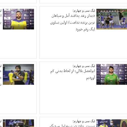
لیگ سی و چهارم؛
ل
دیدار رعد پدافند آمل و سپاهان
ا
نوین برنده نداشت/ اولین تساوی
بو
لیگ رقم خورد
لیگ سی و چهارم؛
ل
ابولفضل بلالی: از لحاظ بدنی کم
ع
آوردیم
د
ن
لیگ سی و چهارم؛
ل
نوروزی نژاد: در نیمه اول سردرگم
ش