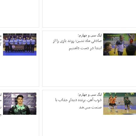
لیگ سی و چهارم؛
پ
صادقی شاه نشین: روند بازی را از
ص
گ
ابتدا در دست داشتیم
لیگ سی و چهارم؛
ل
ذوب آهن، برنده دیدار جذاب با
م
صنعت مس شد
ن
ج