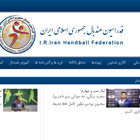
 ملی
گالری تصاویر
پیوندها
مناطق 8گانه
فرم ها و آئین نامه ها
آموزش هندبال
آم
بار
لیگ سی و چهارم؛
ل
مجید بیگی: به جوانی تیم باختیم/
ح
مجبور بودیم بطور کامل 60 دقیقه
ب
ازی کنیم