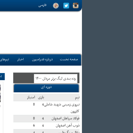
فارسی
صفحه نخست
درباره فدراسیون
اخبار
تیم‌های
اخ
رده بندی ليگ برتر مردان ۱۴۰۰
دوره ای
تيم
بازی
امتياز
نیروی زمینی شهید شاملی
4
8
ب
کازرون
فولاد سپاهان اصفهان
4
8
ذوب آهن اصفهان
4
6
زغال سنگ طبس
4
4