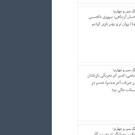
یگ سی و چهارم؛
حسان آرپناهی: پیروزی دلچسبی
د/ روان تر و بهتر بازی کردیم
یگ سی و چهارم؛
باسی: اسیر کم تجربگی بازیکنان
ر ضربات آخر شدیم/ دستم در
یمکت خالی بود
یگ سی و چهارم؛
کست ستارگان از نفت و گاز