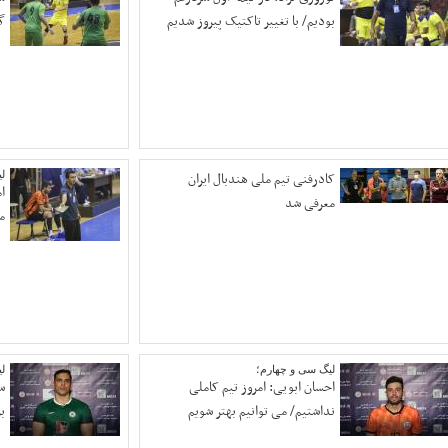
بودیم/ با تغییر تاکتیک پیروز شدیم
گ
کادرفنی تیم ملی هندبال ایران
ل
ا
معرفی شد
م
لیگ سی و چهارم؛
ل
احسان ابویی: امروز تیم کاملی
س
نداشتیم/ می توانیم بهتر شویم
ب