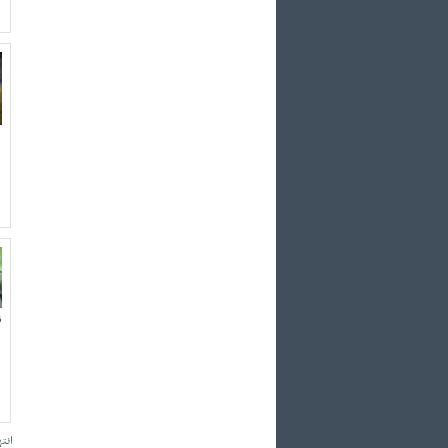
ن
انته