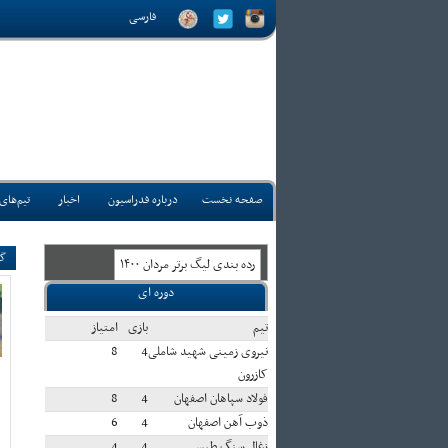
فارسی
صفحه نخست
درباره فدراسیون
اخبار
تیم‌های
گف
رده بندی ليگ برتر مردان ۱۴۰۰
دوره ای
تيم
بازی
امتياز
نیروی زمینی شهید شاملی
4
8
کازرون
فولاد سپاهان اصفهان
4
8
ذوب آهن اصفهان
4
6
زغال سنگ طبس
4
4