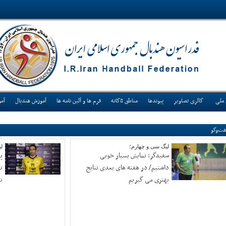
 ملی
گالری تصاویر
پیوندها
مناطق 8گانه
فرم ها و آئین نامه ها
آموزش هندبال
آم
ت‌وگو
لیگ سی و چهارم؛
ل
سفیدگر: نمایش بسیار خوبی
پ
داشتیم/ در هفته های بعدی نتایج
ت
بهتری می گیریم
تجر