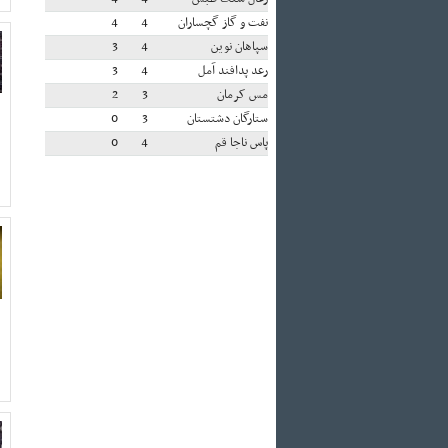
نفت و گاز گچساران
4
4
سپاهان نوین
4
3
رعد پدافند آمل
4
3
مس کرمان
3
2
ستارگان دشتستان
3
0
پاس ناجا قم
4
0