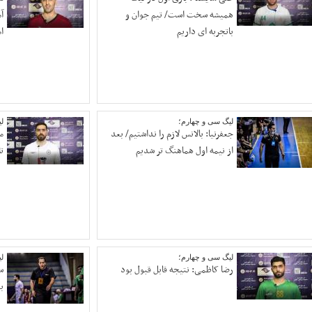
همیشه سخت است/ تیم جوان و
آ
باتجربه ای داریم
ا
لیگ سی و چهارم؛
ل
جعفرنیا: بالانس لازم را نداشتیم/ بعد
م
از نیمه اول هماهنگ تر شدیم
ت
لیگ سی و چهارم؛
ل
رضا کاظمی: نتیجه قابل قبول بود
س
ب