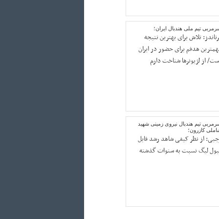
مربی تیم ملی هندبال ایران؛
رناندز: تلاش برای بهترین نتیجه
همترین هدفم برای حضور در ایران
ست/ از لژیونرها شناخت دارم
رمربی تیم هندبال نیروی زمینی شهید
املی کازرون؛
جبی: از نظر کیفی شاهد رشد قابل
بول لیگ نسبت به سنوات گذشته