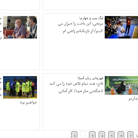
لیگ سی و چهارم؛
سر
مرتجی: این باخت را جبران می
ف
کنیم/ از بازیکنانم راضی ام
م
ا
قهرمانی زنان آسیا؛
س
قانع: هند تمام تلاش خود را می کند
ش
ر
تا شگفتی ساز شود/ کار آسانی
ق
داریم
خواهیم بود
ا
7
6
5
4
3
2
1