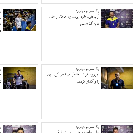
لیگ سی و چهارم؛
ل
آرپناهی: بازی پرفشاری بود/ از جان
ر
مایه گذاشتیم
م
ه
لیگ سی و چهارم؛
ل
نوروزی نژاد: بخاطر کم تجربگی بازی
ح
را واگذار کردیم
ت
لیگ سی و چهارم؛
ل
علی شایسته: بازی اول در لیگ
م